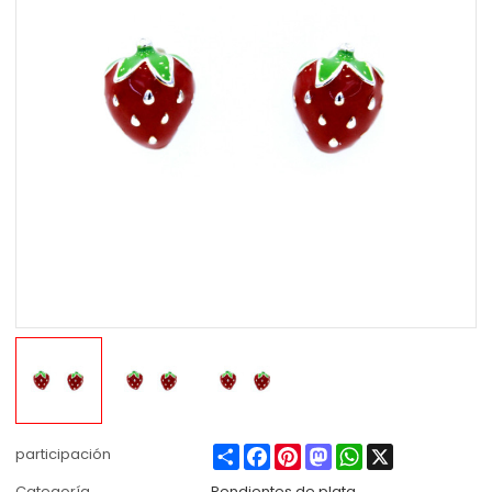
Share
Facebook
Pinterest
Mastodon
WhatsApp
X
participación
Categoría
Pendientes de plata