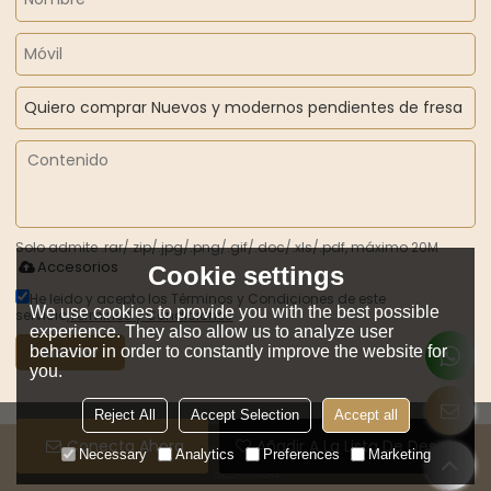
Solo admite .rar/.zip/.jpg/.png/.gif/.doc/.xls/.pdf, máximo 20M
Accesorios
Cookie settings
He leido y acepto los Términos y Condiciones de este
We use cookies to provide you with the best possible
servicio,
Términos y Condiciones
experience. They also allow us to analyze user
behavior in order to constantly improve the website for
Mandar
you.
Reject All
Accept Selection
Accept all
Conecta Ahora
Añadir A La Lista De Deseos
Copyright © 2026
GUANGZHOU ZHILIAN JEWELRY CO.,LTD.
Support By
Necessary
Analytics
Preferences
Marketing
BEE Cloud