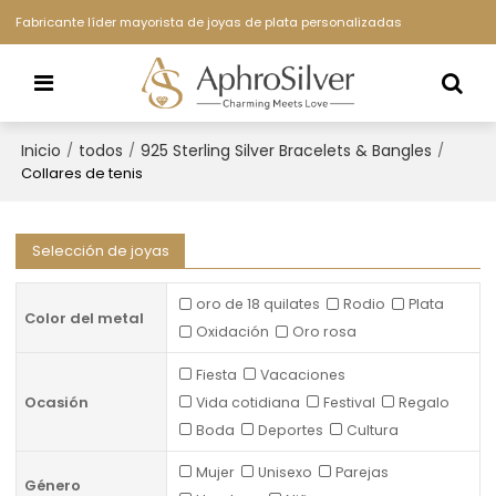
Fabricante líder mayorista de joyas de plata personalizadas
Inicio
todos
925 Sterling Silver Bracelets & Bangles
/
/
/
Collares de tenis
Selección de joyas
oro de 18 quilates
Rodio
Plata
Color del metal
Oxidación
Oro rosa
Fiesta
Vacaciones
Ocasión
Vida cotidiana
Festival
Regalo
Boda
Deportes
Cultura
Mujer
Unisexo
Parejas
Género