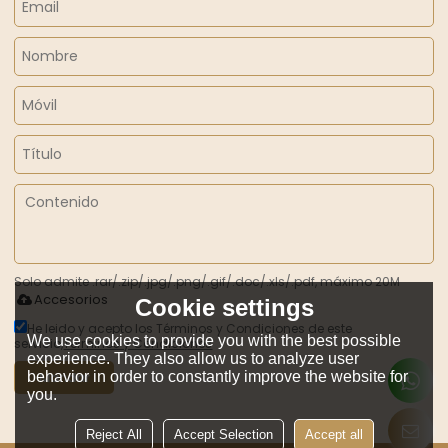
Solo admite .rar/.zip/.jpg/.png/.gif/.doc/.xls/.pdf, máximo 20M
Accesorios
Cookie settings
He leido y acepto los Términos y Condiciones de este
We use cookies to provide you with the best possible
servicio,
Términos y Condiciones
experience. They also allow us to analyze user
behavior in order to constantly improve the website for
Mandar
you.
Reject All
Accept Selection
Accept all