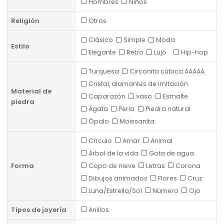
Hombres
Niños
Religión
Otros
Clásico
Simple
Moda
Estilo
Elegante
Retro
Lujo
Hip-hop
Turquesa
Circonita cúbica AAAAA
Cristal, diamantes de imitación
Material de
Caparazón
vaso
Esmalte
piedra
Ágata
Perla
Piedra natural
Ópalo
Moissanita
Círculo
Amar
Animal
Árbol de la vida
Gota de agua
Forma
Copo de nieve
Letras
Corona
Dibujos animados
Flores
Cruz
Luna/Estrella/Sol
Número
Ojo
Tipos de joyería
Anillos