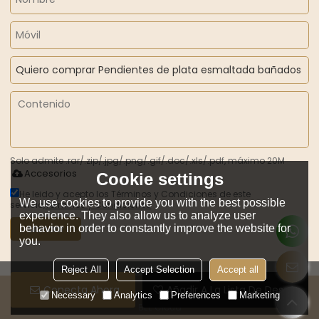
Solo admite .rar/.zip/.jpg/.png/.gif/.doc/.xls/.pdf, máximo 20M
Accesorios
Cookie settings
He leido y acepto los Términos y Condiciones de este
We use cookies to provide you with the best possible
servicio,
Términos y Condiciones
experience. They also allow us to analyze user
behavior in order to constantly improve the website for
Mandar
you.
Reject All
Accept Selection
Accept all
Conecta Ahora
Añadir A La Lista De Deseos
Copyright © 2026
GUANGZHOU ZHILIAN JEWELRY CO.,LTD.
Support By
Necessary
Analytics
Preferences
Marketing
BEE Cloud