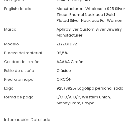
English details
Manufacturers Wholesale 925 Silver
Zircon Enamel Necklace | Gold
Plated Silver Necklace For Women
Marca
AphroSilver Custom Silver Jewelry
Manufacturer
Modelo
ZLYZGTL172
Pureza del material
92,5%
Calidad del circón
AAAAA Circón
Estilo de diseño
Clásico
Piedra principal
CIRCÓN
Logo
925/S925/ Logotipo personalizado
forma de pago
L/C, D/A, D/P, Western Union,
MoneyGram, Paypal
Información Detallada