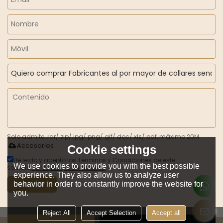
Solo admite .rar/.zip/.jpg/.png/.gif/.doc/.xls/.pdf, máximo 20M
Accesorios
Cookie settings
He leido y acepto los Términos y Condiciones de este
We use cookies to provide you with the best possible
servicio,
Términos y Condiciones
experience. They also allow us to analyze user
behavior in order to constantly improve the website for
Mandar
you.
Reject All
Accept Selection
Accept all