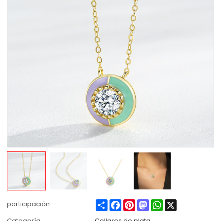
Share
Facebook
Pinterest
Mastodon
WhatsApp
X
participación
Categoría
Collares de plata