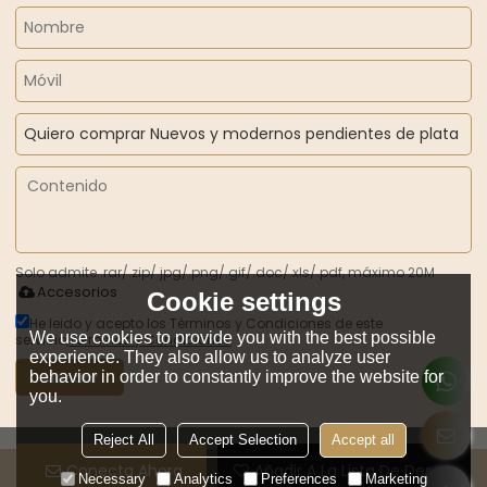
Solo admite .rar/.zip/.jpg/.png/.gif/.doc/.xls/.pdf, máximo 20M
Accesorios
Cookie settings
He leido y acepto los Términos y Condiciones de este
We use cookies to provide you with the best possible
servicio,
Términos y Condiciones
experience. They also allow us to analyze user
Mandar
behavior in order to constantly improve the website for
you.
Reject All
Accept Selection
Accept all
Conecta Ahora
Añadir A La Lista De Deseos
Copyright © 2026
GUANGZHOU ZHILIAN JEWELRY CO.,LTD.
Support By
Necessary
Analytics
Preferences
Marketing