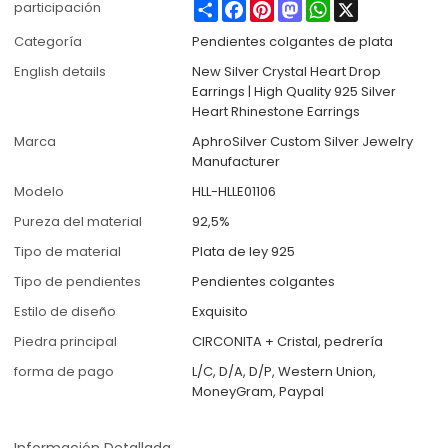
Share
Facebook
Pinterest
Mastodon
WhatsApp
X
participación
Categoría
Pendientes colgantes de plata
English details
New Silver Crystal Heart Drop
Earrings | High Quality 925 Silver
Heart Rhinestone Earrings
Marca
AphroSilver Custom Silver Jewelry
Manufacturer
Modelo
HLL-HLLE01106
Pureza del material
92,5%
Tipo de material
Plata de ley 925
Tipo de pendientes
Pendientes colgantes
Estilo de diseño
Exquisito
Piedra principal
CIRCONITA + Cristal, pedrería
forma de pago
L/C, D/A, D/P, Western Union,
MoneyGram, Paypal
Información Detallada