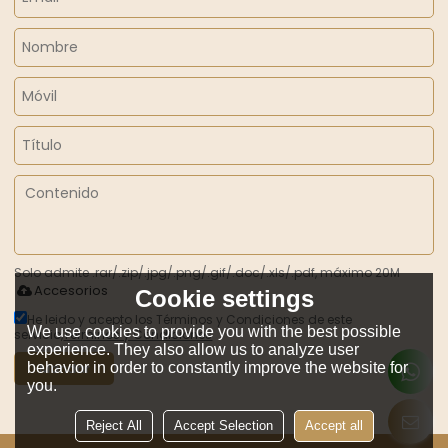
Solo admite .rar/.zip/.jpg/.png/.gif/.doc/.xls/.pdf, máximo 20M
Accesorios
Cookie settings
He leido y acepto los Términos y Condiciones de este
We use cookies to provide you with the best possible
servicio,
Términos y Condiciones
experience. They also allow us to analyze user
behavior in order to constantly improve the website for
Mandar
you.
Reject All
Accept Selection
Accept all