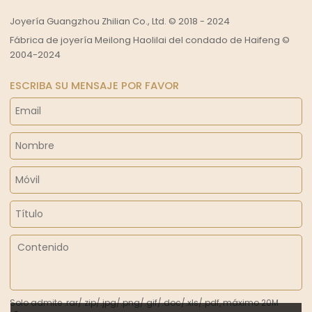
Joyería Guangzhou Zhilian Co., Ltd. © 2018 - 2024
Fábrica de joyería Meilong Haolilai del condado de Haifeng ©
2004-2024
ESCRIBA SU MENSAJE POR FAVOR
Solo admite .rar/.zip/.jpg/.png/.gif/.doc/.xls/.pdf, máximo 20M